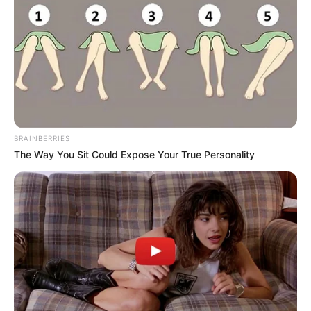
BRAINBERRIES
The Way You Sit Could Expose Your True Personality
A KISLÁNY TEMETÉSÉN A KUTYA HIRTELEN FELUGROTT A
SÍRRA… ÉS EGY HIHETETLEN CSODA TÖRTÉNT!
A temetés már majdnem véget ért, amikor a kutya berohant a
temető vaskapuján.