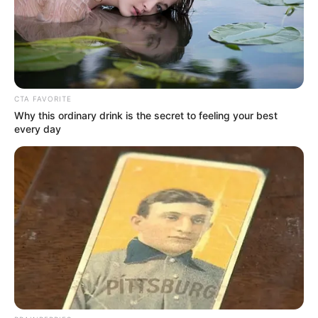
CTA FAVORITE
Why this ordinary drink is the secret to feeling your best
every day
Letérdelt Max mellé, és remegő kézzel átölelte a kutyát.
– Sajnálom… – suttogta. – Te próbáltad megmenteni őt végig.
Max csendesen hozzábújt.