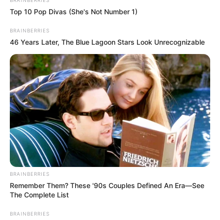
BRAINBERRIES
Top 10 Pop Divas (She's Not Number 1)
0
30
BRAINBERRIES
46 Years Later, The Blue Lagoon Stars Look Unrecognizable
Like this post? Please share to your friends:
BRAINBERRIES
Remember Them? These '90s Couples Defined An Era—See
The Complete List
BRAINBERRIES