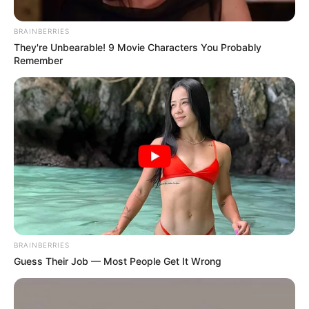
Главная страница
A KISLÁNY TEMETÉSÉN A KUTYA HIRTELEN
BRAINBERRIES
FELUGROTT A SÍRRA… ÉS EGY HIHETETLEN
They're Unbearable! 9 Movie Characters You Probably
CSODA TÖRTÉNT
Remember
Published by:
08.05.2026
DRÁMA
admin
BRAINBERRIES
Guess Their Job — Most People Get It Wrong