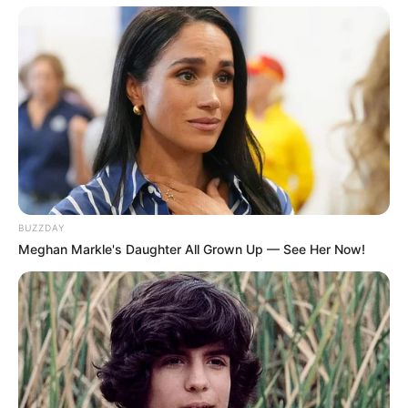
Max elérte a sírt, és teljes erejéből nekivetette magát a
koporsónak.
Mellső mancsai hangosan csapódtak a fehér fához.
– Állítsák meg! – kiáltotta valaki.
Thomas közelebb lépett.
– Max, ne!
BUZZDAY
Meghan Markle's Daughter All Grown Up — See Her Now!
De Max nem támadott.
Reszketett.
Az orrát a koporsó széléhez nyomta, majd olyan fájdalmas
hang tört fel belőle, hogy még a lelkész is elhallgatott.
Ez nem egyszerű nyüszítés volt.