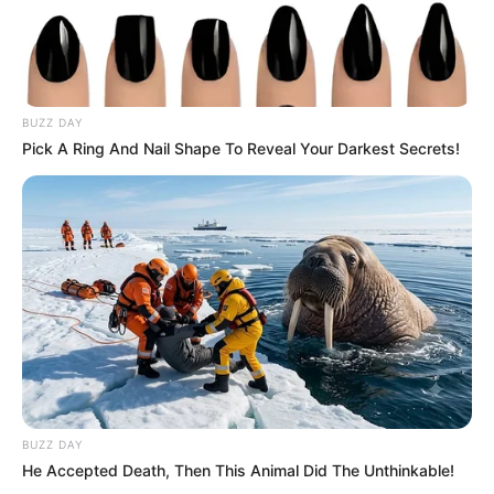
BUZZ DAY
Pick A Ring And Nail Shape To Reveal Your Darkest Secrets!
BUZZ DAY
Max nem úgy viselkedett, mint egy gyászoló állat. Nem
He Accepted Death, Then This Animal Did The Unthinkable!
vonyított az ég felé, nem bújt az emberekhez vigaszért.