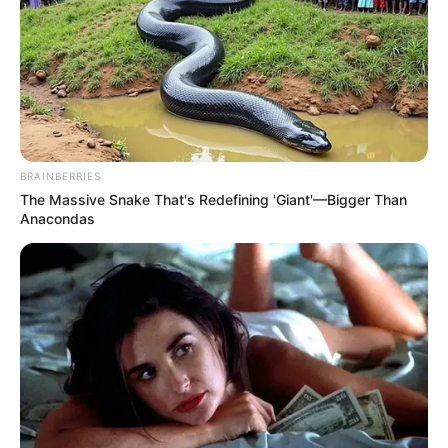
BRAINBERRIES
The Massive Snake That's Redefining 'Giant'—Bigger Than
Anacondas
De amikor felugrott a sírra, és keserves sírásba kezdett, a