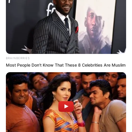
Mindenki azt hitte, azért jött, hogy utoljára elköszönjön attól a
kislánytól, akit mindennél jobban szeretett.
BRAINBERRIES
Most People Don't Know That These 8 Celebrities Are Muslim