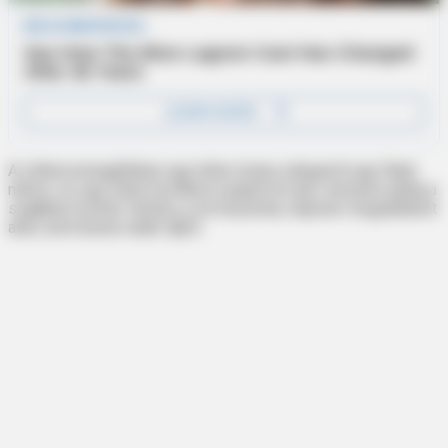
A villamosmegállóban egy kóbor kutya odaugrott egy fiatal
nőhöz, és egy fehér borítékot nyújtott át neki, amelyet addig a
szájában hordott. Amikor a nő kinyitotta, teljesen megdöbbent
attól, amit benne talált. 😱😥