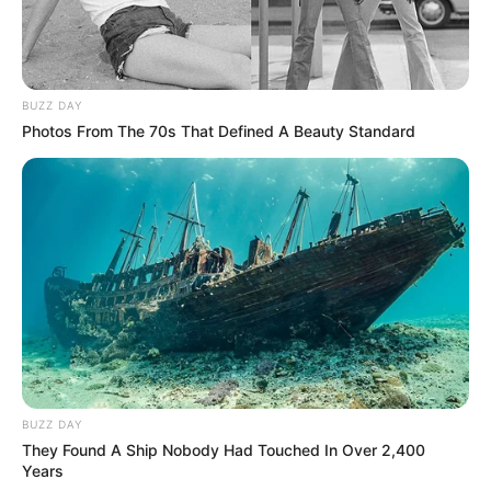
BUZZ DAY
Photos From The 70s That Defined A Beauty Standard
BUZZ DAY
They Found A Ship Nobody Had Touched In Over 2,400
Years