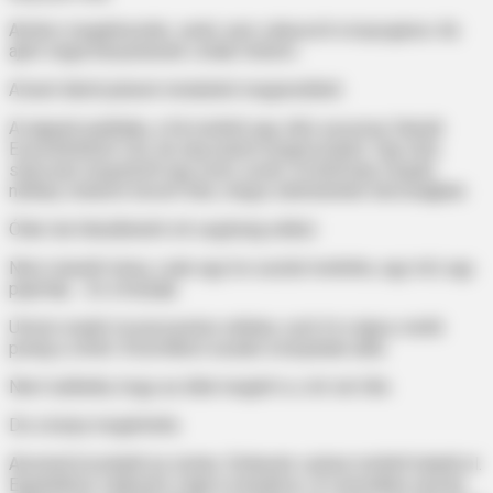
Amikor megérkeztek, senki sem válaszolt a kopogásra. Az
ajtót végül kénytelenek voltak feltörni.
A bent látott jelenet mindenkit megrendített.
A nappali padlóján, a fal mellett egy idős asszony feküdt.
Eszméleténél volt, de alig tudott megmozdulni. Úgy tűnt,
súlyosan megsérült egy esés során. A telefonja csupán
néhány méterre hevert tőle, mégis elérhetetlen távolságban.
Órák óta feküdhetett ott segítség nélkül.
Nem maradt mása, csak egy kis asztal mellette, egy toll, egy
papírlap… és a kutyája.
Utolsó erejét összeszedve néhány szót írt a lapra, mellé
pedig a címét. A borítékot ezután a kutyának adta.
Nem tudhatta, hogy az állat megérti-e, mit vár tőle.
De a kutya megértette.
Azonnal kiszaladt az utcára. Emberek százai mellett haladt el.
Egyikükhöz odament, majd a másikhoz. A szemükbe nézett,