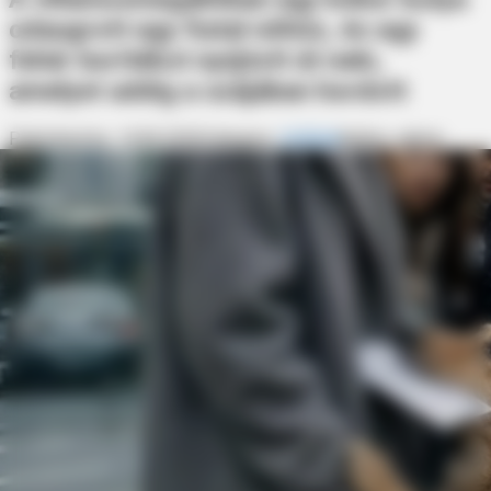
odaugrott egy fiatal nőhöz, és egy
fehér borítékot nyújtott át neki,
amelyet addig a szájában hordott
Published by:
14.06.2026
Category:
DRÁMA
Author:
admin