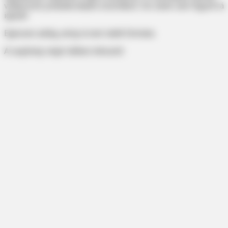
várakozott, próbálta átadni a borítékot. De senki sem figyelt rá
igazán.
Egészen addig, amíg rá nem talált Emmára.
A segítség végül időben érkezett.