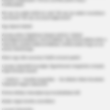
mellkasában.
Mi van, ha valaki tréfát űz vele? Mi van, ha valami veszélyes
van benne? Mi van, ha ezzel bajba kerül?
Egy lépést hátrált.
A kutya ekkor fájdalmas hangot adott ki. Sokkal
kétségbeesettebbet, mint korábban. Újra Emma lábára tette a
mancsait, ezúttal határozottabban, mintha tudná, hogy ez az
utolsó lehetősége.
Ekkor egy idős asszony felállt a közeli padról.
Lassan odasétált hozzájuk, figyelmesen megnézte a kutyát,
majd Emmára nézett.
– Vedd el – mondta nyugodtan. – Az állatok ritkán tévednek.
Valamiért téged választott.
Emma néhány másodpercig mozdulatlanul állt.
Aztán végül elvette a borítékot.
Lassan felnyitotta.