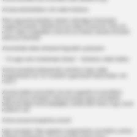
A kutya tekintetében volt valami különös.
Nem egyszerű kérlelés, hanem valóságos könyörgés
sugárzott belőle. Mintha hosszú ideje őt kereste volna, és
most végre megtalálta volna azt az embert, akinek át kellett
adnia az üzenetet.
A körülöttük állók értetlenül figyelték a jelenetet.
– Ez ugye nem mindennapi dolog? – kérdezte valaki halkan.
Emma zavartan körbenézett, remélve, hogy valaki
magyarázatot ad. De mindenki ugyanolyan tanácstalan volt,
mint ő.
A kutya halkan nyüszített, de nem engedte el a borítékot.
Egész teste remegett, mancsai pedig egyre erősebben
kapaszkodtak Emma kabátjába, mintha attól félne, hogy ismét
kudarcot vall.
Emma lassan kinyújtotta a kezét.
Ujjai remegtek. Már majdnem megérintette a borítékot, amikor
hirtelen megtorpant. Furcsa szorítás jelent meg a