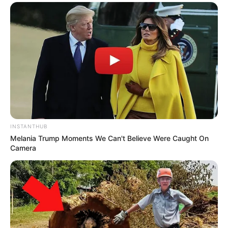
ÉRDEKES
0
46
Hogy megmentse a családját, egy fiatal nő beleegyezett,
hogy feleségül megy egy milliárdoshoz, akinek az arca
ijesztően eltorzult
Hogy megmentse a családját, egy fiatal nő beleegyezett,
hogy feleségül megy egy milliárdoshoz, akinek
INSTANTHUB
Melania Trump Moments We Can't Believe Were Caught On
Camera
DRÁMA
0
297
Két közlekedési rendőr minden ok nélkül megállított egy fiatal
nőt, durván az autójához szorította, majd bilincsbe verte
Két közlekedési rendőr minden ok nélkül megállított egy fiatal
nőt, durván az autójához szorította,