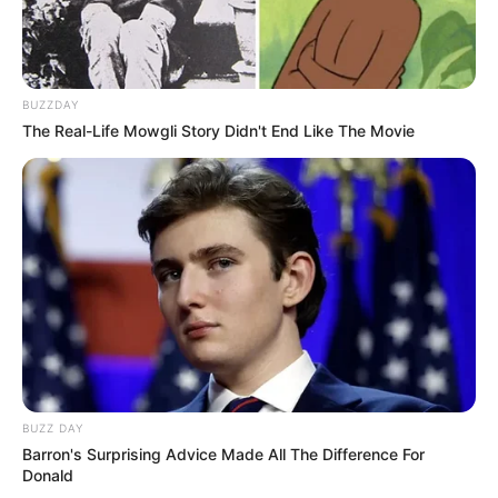
BUZZDAY
The Real-Life Mowgli Story Didn't End Like The Movie
You may also like
BUZZ DAY
Barron's Surprising Advice Made All The Difference For
Donald