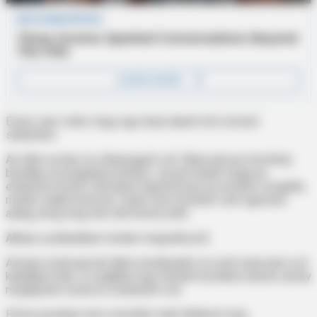
Észre sem vette, hogy egy kutya lépett elő a közeli
sikátorból.
Az állat sovány és elhanyagolt volt. Mancsait por borította,
bundája összegubancolódott. Lassan haladt végig az
emberek között, miközben figyelmesen az arcukat vizsgálta,
mintha valakit keresne. Senki sem törődött vele egészen
addig, amíg meg nem állt Emma előtt.
Abban a pillanatban minden megváltozott.
A kutya óvatosan két lábra emelkedett, és első mancsait a nő
kabátjára tette. A szájában egy hófehér borítékot tartott, amely
meglepően tiszta és rendezett volt.
Emma azonban nem a boríték miatt döbbent meg.