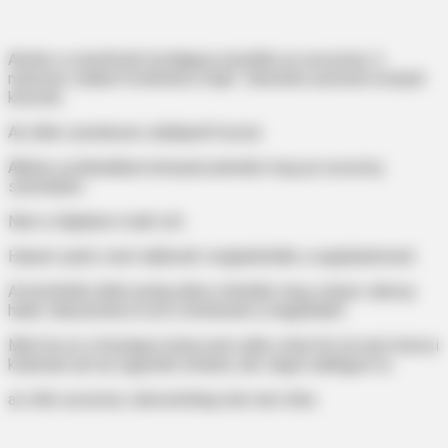
Amikor a mentősök hordágyra emelték az asszonyt, ő
nehezen oldalra fordította a fejét. Tekintete azonnal a kutyát
kereste.
Az állat csendesen odalépett hozzá.
Abban a pillanatban könnyek jelentek meg az asszony
szemében.
Nem a fájdalom miatt sírt.
Hanem azért, mert ráébredt: meghallották a segélykérését.
A körülöttük állók pedig ekkor értették meg, milyen vékony
határ választotta el ezt a történetet a tragédiától.
Mert ha ez a hűséges kutya nem adta volna fel, ha nem keresi
kitartóan azt az egyetlen embert, aki végül odafigyel rá…
az idős asszony valószínűleg már nem élne.