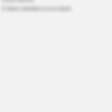
És abban a pillanatban az arca elsápadt.