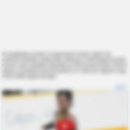
A megállóban minden a megszokott módon zajlott. Az
emberek fáradtan várakoztak, néhányan a telefonjukat nézték,
mások csak csendben figyelték az érkező járműveket. Emma
éppen a munkából tartott hazafelé, és csak arra vágyott, hogy
minél előbb ágyba kerüljön.