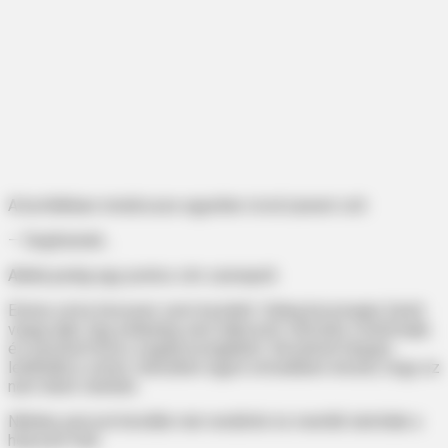
A borítékban mindössze egyetlen rövid üzenet volt:
— Segítsenek…
Alatta pedig egy pontos cím szerepelt.
Emma szíve hevesen verni kezdett. Hideg borzongás futott
végig rajta. Egy pillanatig sem habozott: elővette a telefonját,
és azonnal hívta a segélyszolgálatot. Reszkető hangon
lediktálta a címet, miközben egyre erősebben érezte, hogy ez
nem lehet véletlen.
Néhány perccel később már rendőrök és mentők tartottak a
helyszín felé.