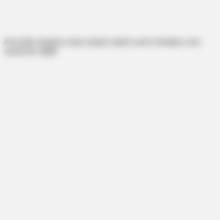
A boríték tartalma olyan dolgot rejtett, amire álmában sem
számított. 😱😨