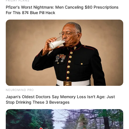
FRIDAY PLANS
mélyen megbánta mindazt, amit velem tett.
Pfizer's Worst Nightmare: Men Canceling $80 Prescriptions
For This 87¢ Blue Pill Hack
Abban a pillanatban bennem valami végleg összetört. Lassan
felálltam, letöröltem az arcomról a krémet és a könnyeket,
majd nyugodt hangon ennyit mondtam:
— Ha képes voltál tönkretenni életünk legfontosabb napját,
akkor előbb-utóbb az egész életemet is tönkretennéd.
Odamentem az ajándékokhoz, összeszedtem mindent, majd
mindenki előtt bejelentettem, hogy az esküvőnek vége. Nem
kiabáltam. Nem rendeztem jelenetet. Egyszerűen csak
megfordultam, és kisétáltam a teremből.
NEUROMIND PRO
Japan's Oldest Doctors Say Memory Loss Isn't Age: Just
Stop Drinking These 3 Beverages