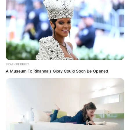
Hónapokon át készültem az esküvőnkre. Spóroltam, minden
apró részletet megterveztem, mert azt akartam, hogy az a
nap pontosan olyan legyen, amilyennek mindig elképzeltem. A
ruha, a csokor, a frizura, még a torta is — mindent szeretettel
és türelemmel választottam ki.
BRAINBERRIES
A Museum To Rihanna's Glory Could Soon Be Opened