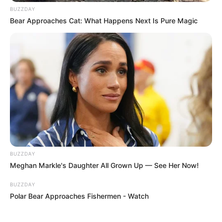
Az esküvői ajándékokból kapott pénzből pedig vettem
BUZZDAY
magamnak egy autót. Valamit, ami valóban új kezdetet
Bear Approaches Cat: What Happens Next Is Pure Magic
jelentett számomra.
Ő pedig most már egyedül élhet együtt annak a „poénnak” a
következményeivel.
BUZZDAY
Meghan Markle's Daughter All Grown Up — See Her Now!
BUZZDAY
Polar Bear Approaches Fishermen - Watch