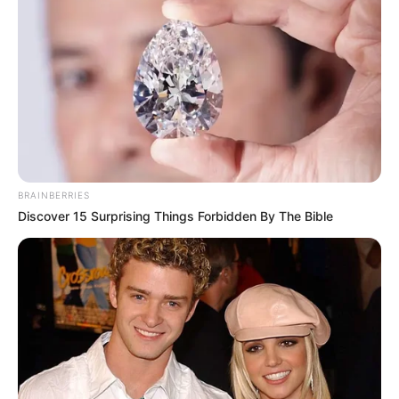
DRÁMA
0
4
Titokban elmentem a vidéki
házunkhoz, anélkül hogy szóltam
volna a férjemnek, hogy kiderítsem,
mit csinál ott
Titokban elmentem a vidéki házunkhoz, anélkül hogy
szóltam volna a férjemnek, hogy kiderítsem, mit
BRAINBERRIES
Discover 15 Surprising Things Forbidden By The Bible
DRÁMA
0
3
Egy nő minden nap ugyanazokat az
utcákat járta egy apró fiolával a
kezében. Fiatal nőket szólított meg,