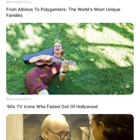
BRAINBERRIES
From Albinos To Polygamists: The World's Most Unique
Families
DRÁMA
0
27
Minden egyes éjszaka a férjem
titokban besurrant az édesanyja
szobájába, és reggelig ott maradt,
miközben újra meg újra hazudott
nekem
**Minden egyes éjszaka a férjem titokban besurrant az
édesanyja szobájába, és reggelig ott maradt,
BRAINBERRIES
’90s TV Icons Who Faded Out Of Hollywood