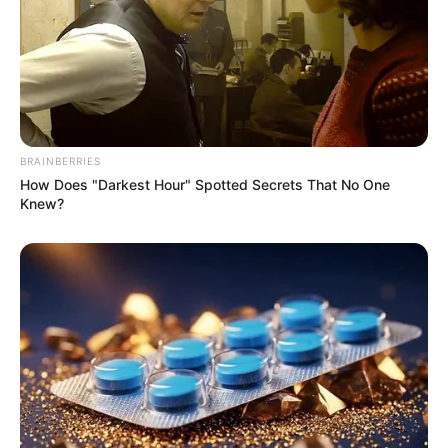
ÉRDEKES
0
254
A testvérek egy fához kötözték saját
húgukat, mert meg voltak győződve
arról, hogy szégyent hozott a
családra, és kegyetlenül meg akarták
büntetni
BRAINBERRIES
A testvérek egy fához kötözték saját húgukat, mert meg
How Does "Darkest Hour" Spotted Secrets That No One
voltak győződve arról, hogy szégyent
Knew?
Leave a Reply
Name
*
Email
*
Website