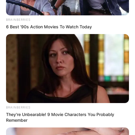
You may also like
BRAINBERRIES
6 Best '90s Action Movies To Watch Today
DRÁMA
0
2
A kutya egy hatalmas fekete
szemeteszsákkal a hátán rohant be a
kórházba
A kutya egy hatalmas fekete szemeteszsákkal a hátán
rohant be a kórházba. Az ápolók
BRAINBERRIES
They're Unbearable! 9 Movie Characters You Probably
Remember