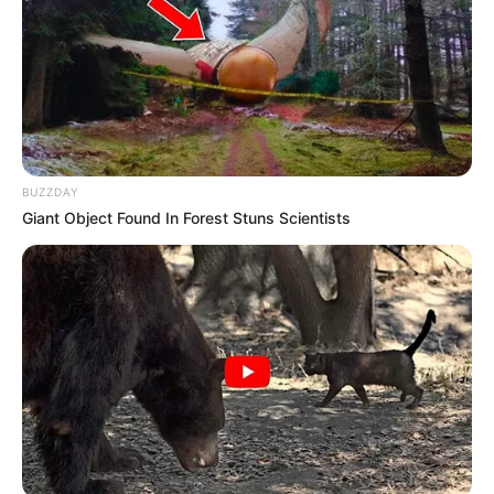
BUZZDAY
Giant Object Found In Forest Stuns Scientists
A vendégek döbbenten hallgattak. A férjem arca egy pillanat
alatt elsápadt — akkor értette meg, hogy ez már nem vicc.
Néhány nappal később egyedül utaztam el a nászutamra.
Először fájt minden, de amikor végre csend vett körül,
rájöttem, hogy a legjobb döntést hoztam meg magamért.