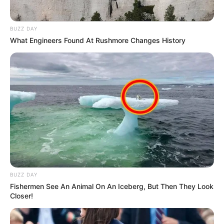
BUZZ DAY
What Engineers Found At Rushmore Changes History
BUZZ DAY
Fishermen See An Animal On An Iceberg, But Then They Look
Closer!