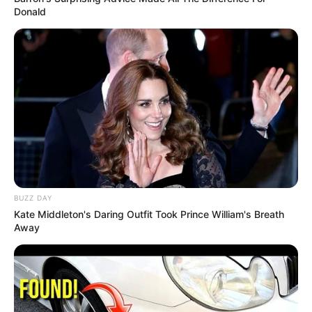
Donald
0
74
Like this post? Please share to your friends:
BUZZ DAY
Kate Middleton's Daring Outfit Took Prince William's Breath
Away