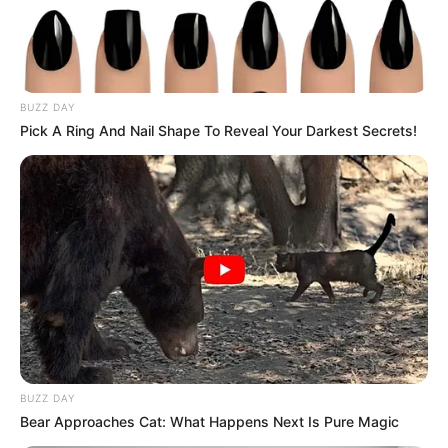
Egy 8 éves kislány temetésén a
koporsó hirtelen lángra kapott
Published by:
22.05.2026
Category:
DRÁMA
Author:
admin
BUZZ DAY
Pick A Ring And Nail Shape To Reveal Your Darkest Secrets!
BUZZ DAY
Bear Approaches Cat: What Happens Next Is Pure Magic