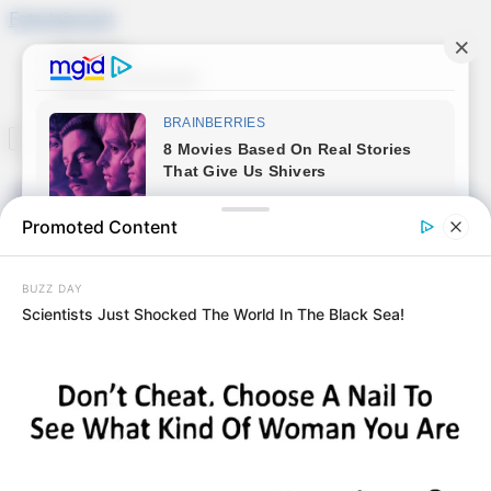
Skip
Entertainment
to
ÉRDEKES
content
Aranyos történetek
DRÁMA
Search:
Promoted Content
BUZZ DAY
Scientists Just Shocked The World In The Black Sea!
Главная страница