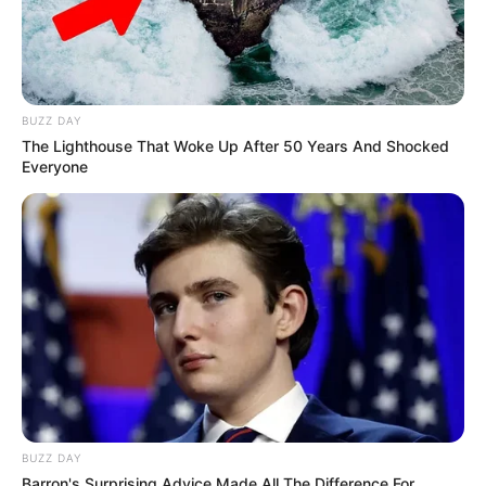
temetés után.
— A kislány üzenni próbált valamit… — mondogatták halkan.
BUZZ DAY
The Lighthouse That Woke Up After 50 Years And Shocked
Everyone
BUZZ DAY
Barron's Surprising Advice Made All The Difference For