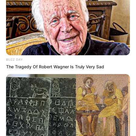
DRÁMA
0
54
A sejk arab nyelven megalázta a pincérnőt az egész étterem
előtt, mert azt hitte, hogy együgyű lány
A sejk arab nyelven megalázta a pincérnőt az egész étterem
előtt, mert azt hitte,
BUZZ DAY
The Tragedy Of Robert Wagner Is Truly Very Sad
DRÁMA
0
71
Az anyós szándékosan a medencébe lökte nyolchónapos
terhes menyét, majd azt állította, hogy az egész csak ártatlan
tréfa volt
Az anyós szándékosan a medencébe lökte nyolchónapos
terhes menyét, majd azt állította, hogy az