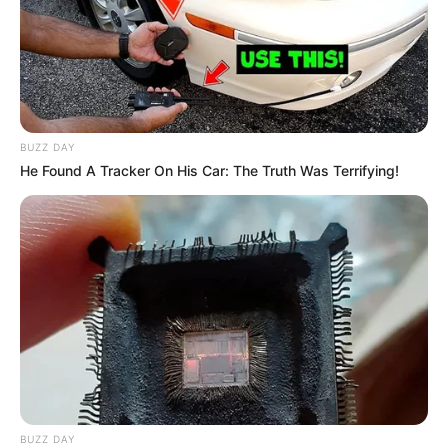
BUZZ DAY
He Found A Tracker On His Car: The Truth Was Terrifying!
BUZZ DAY