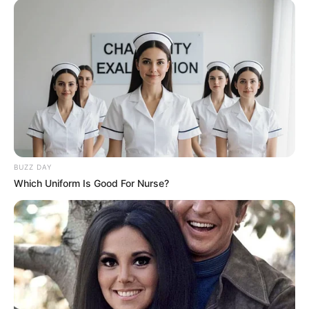
Egy 8 éves kislány temetésén a koporsó hirtelen lángra
kapott: amikor a család megtudta az okát, teljesen
megrémültek
BUZZ DAY
Which Uniform Is Good For Nurse?