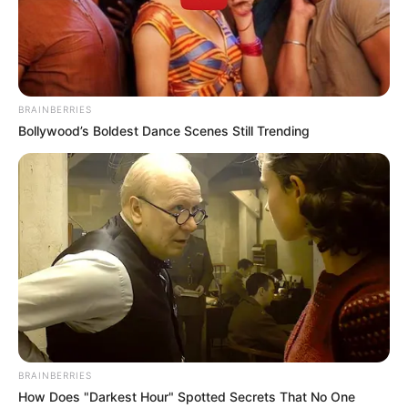
You may also like
BRAINBERRIES
Bollywood’s Boldest Dance Scenes Still Trending
ÉRDEKES
0
6
Hogy megmentse a családját, egy fiatal nő beleegyezett,
hogy feleségül megy egy milliárdoshoz, akinek az arca
ijesztően eltorzult
Hogy megmentse a családját, egy fiatal nő beleegyezett,
hogy feleségül megy egy milliárdoshoz, akinek
BRAINBERRIES
How Does "Darkest Hour" Spotted Secrets That No One
DRÁMA
0
6