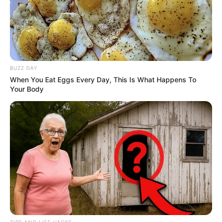
BUZZ DAY
When You Eat Eggs Every Day, This Is What Happens To
Your Body
És amikor később kiderült, mi okozta a tüzet, a családot
valódi sokk érte
TIPS AND LIFE HACKS