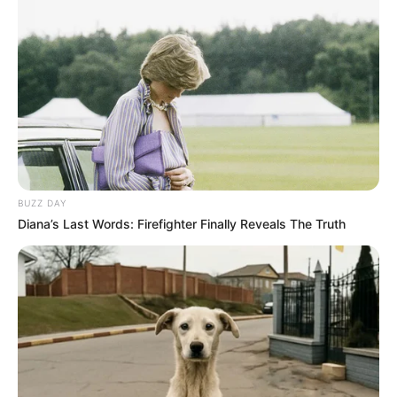
BUZZ DAY
Diana’s Last Words: Firefighter Finally Reveals The Truth
Nem villantotta ki a fogait.
Előbb a reszkető kölyökre nézett, majd egyenesen a nő
szemébe.
A nő még levegőt sem mert venni. Úgy érezte, egyetlen rossz