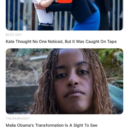
BUZZ DAY
Kate Thought No One Noticed, But It Was Caught On Tape
THEGAMESDAY
Malia Obama's Transformation Is A Sight To See