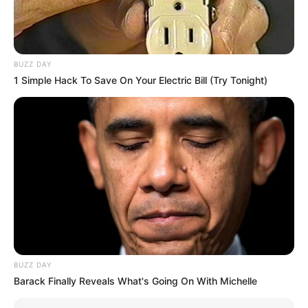
BUZZ DAY
1 Simple Hack To Save On Your Electric Bill (Try Tonight)
A falka élén álló oroszlánnő egyetlen lépésre megállt a nő
előtt.
Nem morgott fel.
BUZZ DAY
Barack Finally Reveals What's Going On With Michelle