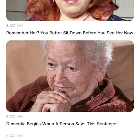
BUZZ DAY
Remember Her? You Better Sit Down Before You See Her Now
BUZZ DAY
Dementia Begins When A Person Says This Sentence!
BUZZ DAY