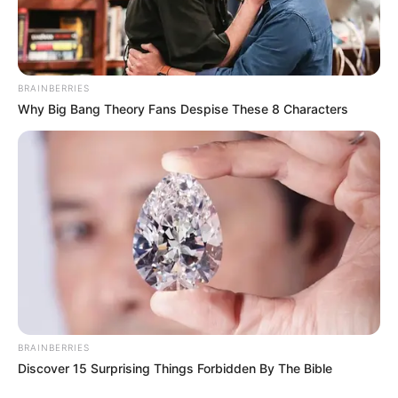
A falka lassan körbezárta a nőt a folyó közepén. A partról
valaki kétségbeesetten rákiáltott:
– Ne mozdulj! Bármi történik, ne mozdulj!
BRAINBERRIES
De a nő tudta, hogy már nincs hová hátrálnia. Még
Why Big Bang Theory Fans Despise These 8 Characters
szorosabban magához szorította a kölyköt.
Egyetlen gondolat hasított belé:
Azt hiszik, elraboltam a kicsinyüket?…
Az oroszlánok egyre közelebb kerültek. A hatalmas
hímoroszlán néhány lépésre megállt előtte.
Az oroszlánnők mozdulatlanul figyelték a nőt, tekintetük egy
pillanatra sem szakadt el a kölyökről. Úgy tűnt, a következő
másodpercben mindennek vége lesz…
De akkor olyasmi történt, amire senki sem számított… 🫣😱
BRAINBERRIES
Discover 15 Surprising Things Forbidden By The Bible