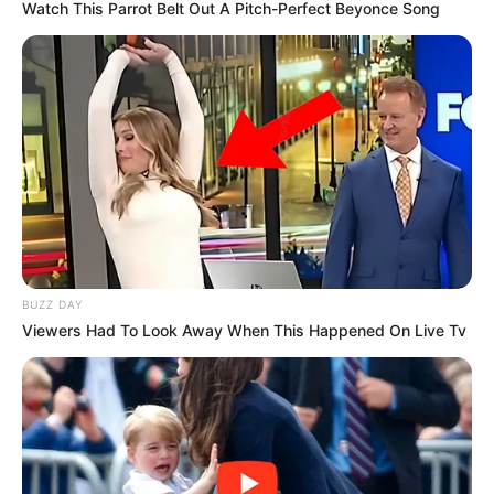
Watch This Parrot Belt Out A Pitch-Perfect Beyonce Song
BUZZ DAY
Viewers Had To Look Away When This Happened On Live Tv