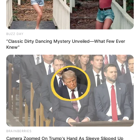
– Felfogod egyáltalán, mi történt veled? – kérdezte
döbbenten.
A nő néhány másodpercig hallgatott, próbálta visszanyerni a
levegőjét. Aztán halványan elmosolyodott.
BUZZ DAY
– Nem… de azt hiszem, ma elképesztő szerencsém volt.
“Classic Dirty Dancing Mystery Unveiled—What Few Ever
Knew"
BRAINBERRIES
Camera Zoomed On Trump's Hand As Sleeve Slipped Up