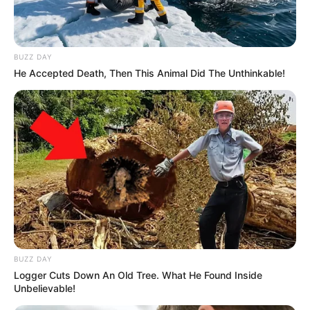
BUZZ DAY
He Accepted Death, Then This Animal Did The Unthinkable!
BUZZ DAY
Logger Cuts Down An Old Tree. What He Found Inside
Unbelievable!