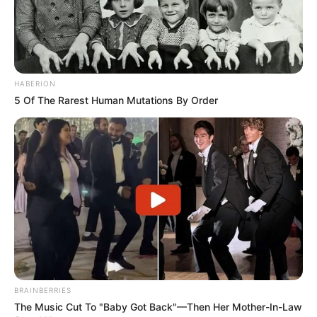
HABERION
5 Of The Rarest Human Mutations By Order
BRAINBERRIES
The Music Cut To "Baby Got Back"—Then Her Mother-In-Law