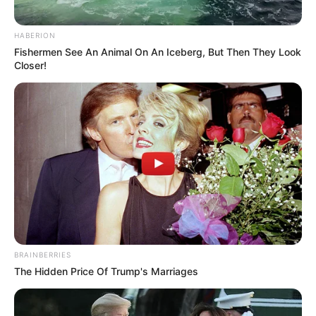
HABERION
Fishermen See An Animal On An Iceberg, But Then They Look
Closer!
BRAINBERRIES
The Hidden Price Of Trump's Marriages
0
479
Like this post? Please share to your friends: