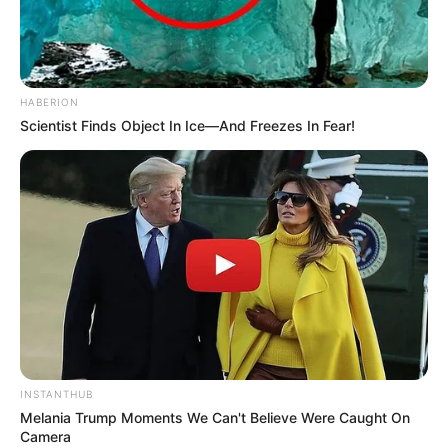
HABERION
Scientist Finds Object In Ice—And Freezes In Fear!
INSTANTHUB
Melania Trump Moments We Can't Believe Were Caught On
Camera