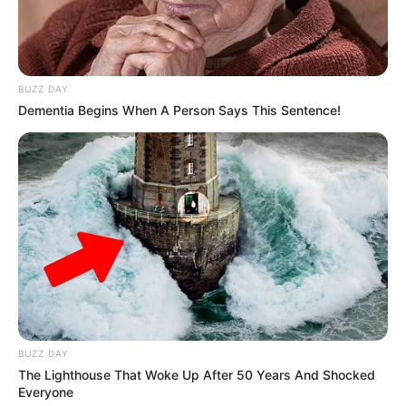
BUZZ DAY
Dementia Begins When A Person Says This Sentence!
BUZZ DAY
The Lighthouse That Woke Up After 50 Years And Shocked
Everyone