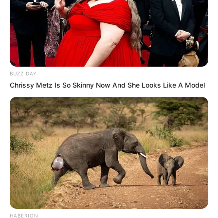
— Soha nem akartalak bántani.
A nő ekkor hirtelen hisztérikus nevetésben tört ki. Az addigi
tökéletes, kifinomult arca teljesen eltorzult. A vendégek
rémülten figyelték, ahogy elveszíti az önuralmát.
BUZZ DAY
Chrissy Metz Is So Skinny Now And She Looks Like A Model
HABERION