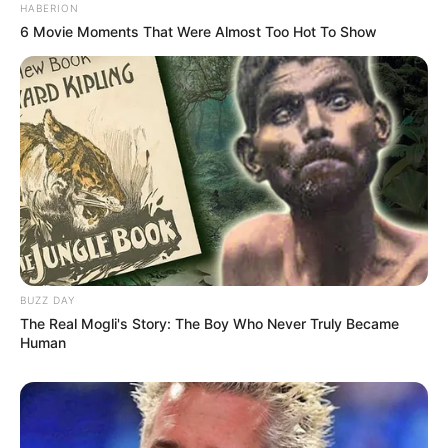
HABERION
Like this post? Please share to your friends:
6 Movie Moments That Were Almost Too Hot To Show
BUZZ DAY
The Real Mogli's Story: The Boy Who Never Truly Became
Human