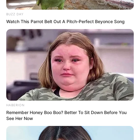
Главная страница
„VÉRREL ÁZTATOTT ESKÜVŐ: AZ ÁRULÁS
BUZZ DAY
MÉRGE”
Watch This Parrot Belt Out A Pitch-Perfect Beyonce Song
Published by:
23.05.2026
DRÁMA
admin
HABERION
Remember Honey Boo Boo? Better To Sit Down Before You
See Her Now