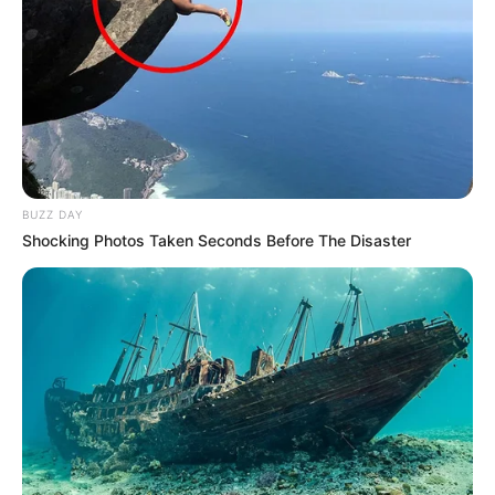
BUZZ DAY
Shocking Photos Taken Seconds Before The Disaster
A terem még mindig néma volt a leleplező videó után. A
vendégek dermedten álltak, mintha senki sem merne levegőt