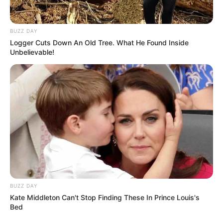
„VÉRREL ÁZTATOTT ESKÜVŐ: AZ ÁRULÁS MÉRGE”
BUZZ DAY
Logger Cuts Down An Old Tree. What He Found Inside
Unbelievable!
BUZZ DAY
Kate Middleton Can't Stop Finding These In Prince Louis's
Bed