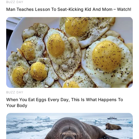
BUZZ DAY
Man Teaches Lesson To Seat-Kicking Kid And Mom – Watch!
Egy fényűző esküvői terem ragyogó csillárjai alatt, ahol a
gazdag elit kifinomult eleganciája uralta a hangulatot, egy
váratlan jelenet egyetlen pillanat alatt darabokra törte a
tökéletesnek hitt estét. Közvetlenül a koccintás előtt egy
egyszerű szobalány rohant be a terembe zaklatott légzéssel,
remegő kézzel kiragadta a vőlegény italát, majd a földhöz
vágta a poharat. Az aranyfényben úszó teremre hirtelen
dermesztő csend telepedett. ✨⚠️
BUZZ DAY
When You Eat Eggs Every Day, This Is What Happens To
Your Body